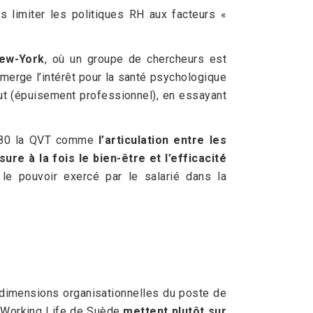
s limiter les politiques RH aux facteurs «
New-York
, où un groupe de chercheurs est
émerge l’intérêt pour la santé psychologique
ut (épuisement professionnel), en essayant
s 80 la QVT comme
l’articulation entre les
ure à la fois le bien-être et l’efficacité
e pouvoir exercé par le salarié dans la
s dimensions organisationnelles du poste de
of Working Life de Suède
mettent plutôt sur