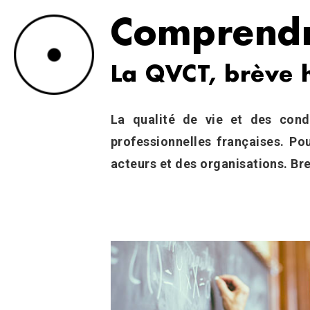
Comprend
La QVCT, brève h
Chapô
La qualité de vie et des cond
professionnelles françaises. Po
acteurs et des organisations. Bref
Corps