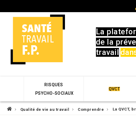
Skip
User
to
account
main
menu
navigation
La platefo
de la préve
travail
dans
Main
RISQUES
navigation
QVCT
PSYCHO-SOCIAUX
Fil
La QVCT, br
Qualité de vie au travail
Comprendre
d'Ariane