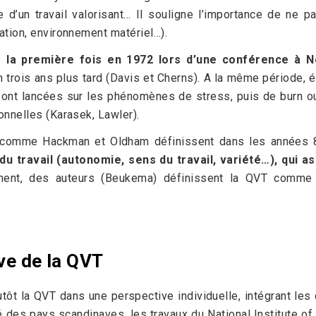
d’un travail valorisant… Il souligne l’importance de ne pa
ation, environnement matériel…).
la première fois en 1972 lors d’une conférence à 
n trois ans plus tard (Davis et Cherns). A la même période, 
 sont lancées sur les phénomènes de stress, puis de burn o
onnelles (Karasek, Lawler).
rs comme Hackman et Oldham définissent dans les année
u travail (autonomie, sens du travail, variété…), qui ass
ent, des auteurs (Beukema) définissent la QVT comme l
ve de la QVT
tôt la QVT dans une perspective individuelle, intégrant le
oté des pays scandinaves, les travaux du National Institute 