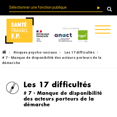
Skip
User
to
account
main
menu
navigation
Une initiative
Fil
Risques psycho-sociaux
Les 17 difficultés
d'Ariane
# 7 - Manque de disponibilité des acteurs porteurs de la
démarche
Les 17 difficultés
# 7 - Manque de disponibilité
des acteurs porteurs de la
démarche