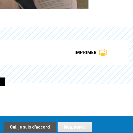
IMPRIMER
E
Oui, je suis d'accord
Non, merci