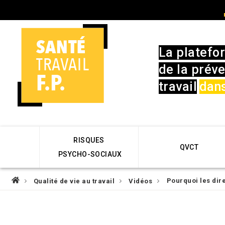
Skip
User
to
account
main
menu
navigation
La platefo
de la préve
travail
dans
Main
RISQUES
navigation
QVCT
PSYCHO-SOCIAUX
Fil
Pourquoi les dir
Qualité de vie au travail
Vidéos
d'Ariane