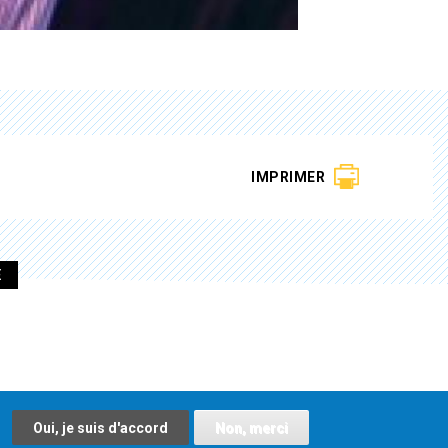
IMPRIMER
E
Oui, je suis d'accord
Non, merci