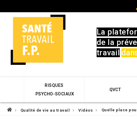
Skip
User
to
account
main
menu
navigation
La platefo
de la préve
travail
dans
Main
RISQUES
navigation
QVCT
PSYCHO-SOCIAUX
Fil
Quelle place pou
Qualité de vie au travail
Vidéos
d'Ariane