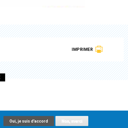
IMPRIMER
E
Oui, je suis d'accord
Non, merci