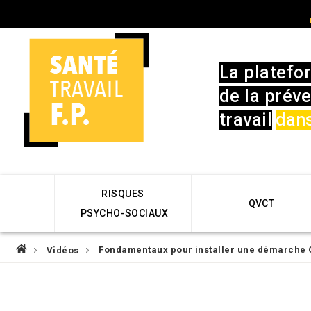
Skip
User
to
account
main
menu
navigation
La platefo
de la préve
travail
dans
Main
RISQUES
navigation
QVCT
PSYCHO-SOCIAUX
Fil
Fondamentaux pour installer une démarche Q
Vidéos
d'Ariane