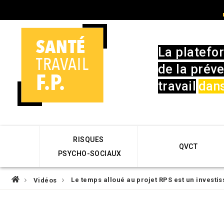
Skip
User
to
account
main
menu
navigation
La platefo
de la préve
travail
dans
Main
RISQUES
navigation
QVCT
PSYCHO-SOCIAUX
Fil
Le temps alloué au projet RPS est un investi
Vidéos
d'Ariane