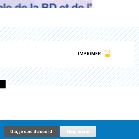
IMPRIMER
E
Oui, je suis d'accord
Non, merci