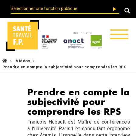
Skip
User
to
account
main
menu
navigation
Une initiative
Fil
Vidéos
d'Ariane
Prendre en compte la subjectivité pour comprendre les RPS
Prendre en compte la
subjectivité pour
comprendre les RPS
Francois Hubault est Maître de conférences
à l'université Paris1 et consultant ergonome
chez Atemis. Il rappelle dans cette interview