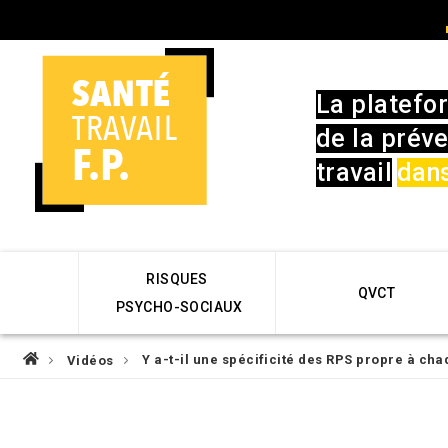
Skip
User
to
account
main
menu
navigation
La platefo
de la préve
travail
dans
Main
RISQUES
navigation
QVCT
PSYCHO-SOCIAUX
Fil
Y a-t-il une spécificité des RPS propre à cha
Vidéos
d'Ariane