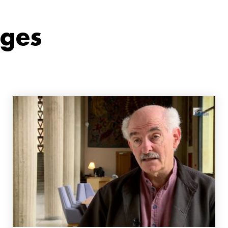
ages
Image