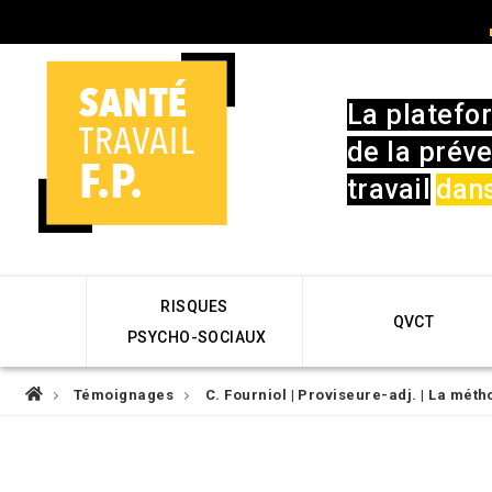
Skip
User
to
account
main
menu
navigation
La platefo
de la préve
travail
dans
Main
RISQUES
navigation
QVCT
PSYCHO-SOCIAUX
Fil
Témoignages
C. Fourniol | Proviseure-adj. | La mét
d'Ariane