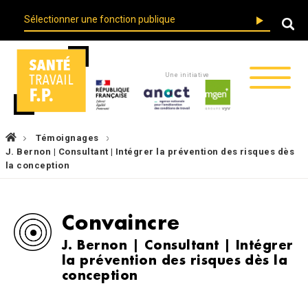
Skip
User
to
account
main
menu
navigation
Une initiative
Fil
Témoignages
d'Ariane
J. Bernon | Consultant | Intégrer la prévention des risques dès
la conception
Convaincre
J. Bernon | Consultant | Intégrer
la prévention des risques dès la
conception