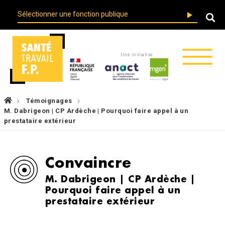
Skip
User
to
account
main
menu
navigation
Une initiative
Fil
Témoignages
d'Ariane
M. Dabrigeon | CP Ardèche | Pourquoi faire appel à un
prestataire extérieur
Convaincre
M. Dabrigeon | CP Ardèche |
Pourquoi faire appel à un
prestataire extérieur