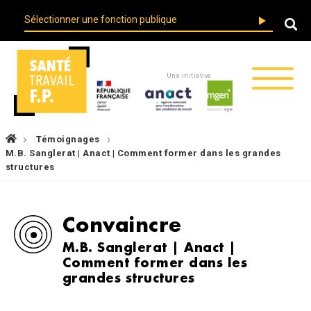
Skip
User
to
account
main
menu
navigation
Une initiative
Fil
Témoignages
d'Ariane
M.B. Sanglerat | Anact | Comment former dans les grandes
structures
Convaincre
M.B. Sanglerat | Anact |
Comment former dans les
grandes structures